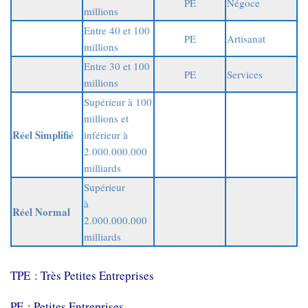
PE
Négoce
millions
Entre 40 et 100
PE
Artisanat
millions
Entre 30 et 100
PE
Services
millions
Supérieur à 100
millions et
Réel Simplifié
inférieur à
2.000.000.000
milliards
Supérieur
à
Réel Normal
2.000.000.000
milliards
TPE : Très Petites Entreprises
PE : Petites Entreprises